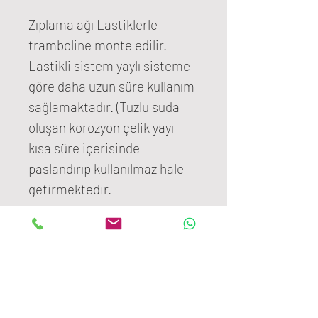
Zıplama ağı Lastiklerle
tramboline monte edilir.
Lastikli sistem yaylı sisteme
göre daha uzun süre kullanım
sağlamaktadır. (Tuzlu suda
oluşan korozyon çelik yayı
kısa süre içerisinde
paslandırıp kullanılmaz hale
getirmektedir.
Trambolin çevresi 2 cm
kalınlığında 32 dens
sertliğinde süngerli branda ile
kaplanır.