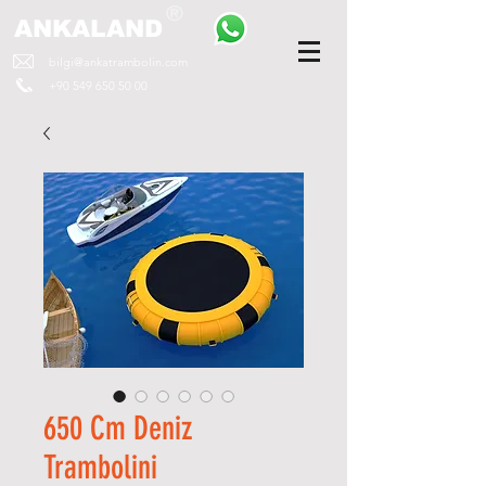
ANKALAND
bilgi@ankatrambolin.com
+90 549 650 50 00
650 Cm Deniz
Trambolini