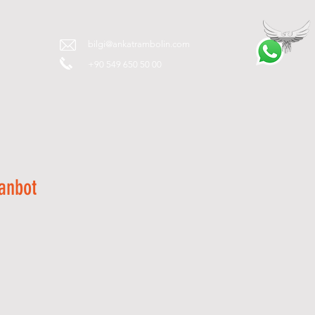
T
bilgi@ankatrambolin.com
+90 549 650 50 00
anbot