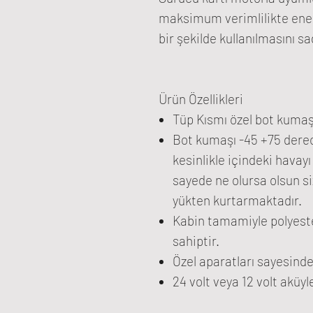
maksimum verimlilikte ener
bir şekilde kullanılmasını s
Ürün Özellikleri
Tüp Kısmı özel bot kumaş
Bot kumaşı -45 +75 derec
kesinlikle içindeki havay
sayede ne olursa olsun si
yükten kurtarmaktadır.
Kabin tamamiyle polyester
sahiptir.
Özel aparatları sayesind
24 volt veya 12 volt aküyl