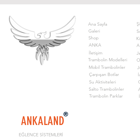
Ş
Ana Sayfa
Galeri
S
Shop
K
ANKA
A
İletişim
J
Trambolin Modelleri
O
Mobil Trambolinler
J
Çarpışan Botlar
İ
Su Aktiviteleri
G
Salto Trambolinler
Trambolin Parklar
ANKALAND
EĞLENCE SİSTEMLERİ