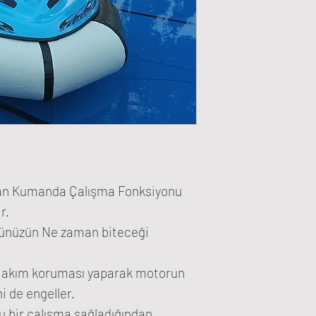
tan Kumanda Çalışma Fonksiyonu
r.
künüzün Ne zaman biteceği
e akım koruması yaparak motorun
i de engeller.
u bir çalışma sağladığından