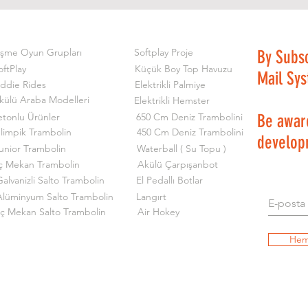
işme Oyun Grupları
Softplay Proje
By Subs
oftPlay
Küçük Boy Top Havuzu
Mail Sy
iddie Rides
Elektrikli Palmiye
külü Araba Modelleri
Elektrikli Hemster
etonlu Ürünler
650 Cm Deniz Trambolini
Be aware
limpik Trambolin
450 Cm Deniz Trambolini
develop
unior Trambolin
Waterball ( Su Topu )
ç Mekan Trambolin
Akülü Çarpışanbot
alvanizli Salto Trambolin
El Pedallı Botlar
Alüminyum Salto Trambolin
Langırt
İç Mekan Salto Trambolin
Air Hokey
Hem