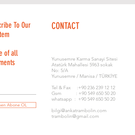
cribe To Our
CONTACT
stem
 of all
​Yunusemre Karma Sanayi Sitesi
ments
Atatürk Mahallesi 5963 sokak
No: 5/A
Yunusemre / Manisa / TÜRKİYE
Tel & Fax :+90 236 239 12 12
Gsm : +90 549 650 50 20
whatsapp : +90 549 650 50 20
en Abone OL
bilgi@ankatrambolin.com
trambolin@gmail.com