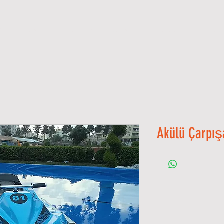
ME
GALLERY
S H O P
CATALOGS
ANKA
CONTAC
Akülü Çarpış