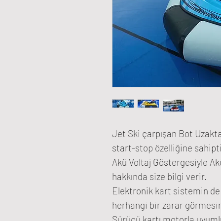
Jet Ski çarpışan Bot Uzak
start-stop özelliğine sahipti
Akü Voltaj Göstergesiyle A
hakkında size bilgi verir.
Elektronik kart sistemin d
herhangi bir zarar görmesin
Sürücü kartı motorla uyuml