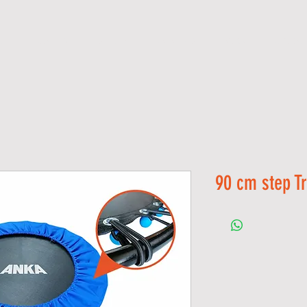
ME
GALLERY
S H O P
CATALOGS
ANKA
CONTAC
90 cm step T