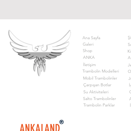
Ş
Ana Sayfa
Galeri
S
Shop
K
ANKA
A
İletişim
J
Trambolin Modelleri
O
Mobil Trambolinler
J
Çarpışan Botlar
İ
Su Aktiviteleri
G
Salto Trambolinler
Trambolin Parklar
ANKALAND