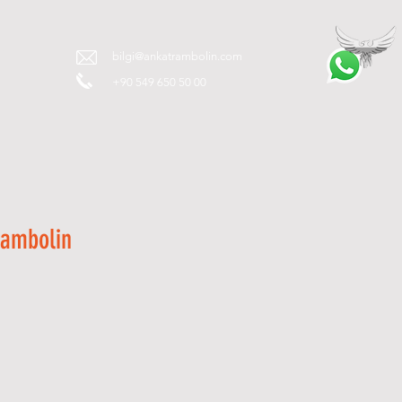
T
bilgi@ankatrambolin.com
+90 549 650 50 00
rambolin