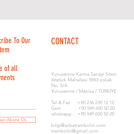
cribe To Our
CONTACT
stem
 of all
​Yunusemre Karma Sanayi Sitesi
ments
Atatürk Mahallesi 5963 sokak
No: 5/A
Yunusemre / Manisa / TÜRKİYE
Tel & Fax :+90 236 239 12 12
Gsm : +90 549 650 50 20
whatsapp : +90 549 650 50 20
en Abone OL
bilgi@ankatrambolin.com
trambolin@gmail.com