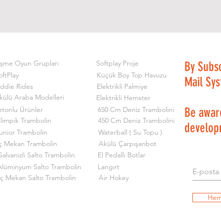
işme Oyun Grupları
Softplay Proje
By Subs
oftPlay
Küçük Boy Top Havuzu
Mail Sy
iddie Rides
Elektrikli Palmiye
külü Araba Modelleri
Elektrikli Hemster
etonlu Ürünler
650 Cm Deniz Trambolini
Be aware
limpik Trambolin
450 Cm Deniz Trambolini
develop
unior Trambolin
Waterball ( Su Topu )
ç Mekan Trambolin
Akülü Çarpışanbot
alvanizli Salto Trambolin
El Pedallı Botlar
Alüminyum Salto Trambolin
Langırt
İç Mekan Salto Trambolin
Air Hokey
Hem