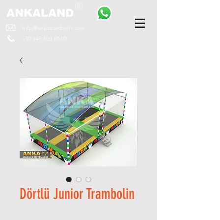
ANKALAND
bilgi@ankatrambolin.com
+90 549 650 50 00
Dörtlü Junior Trambolin