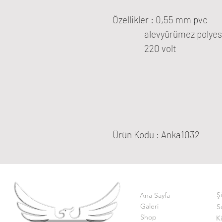
Özellikler : 0,55 mm pvc
alevyürümez polyes
220 volt
Ürün Kodu : Anka1032
Ş
Ana Sayfa
Galeri
S
Shop
K