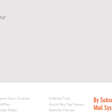
ter
işme Oyun Grupları
Softplay Proje
By Subs
oftPlay
Küçük Boy Top Havuzu
Mail Sy
iddie Rides
Elektrikli Palmiye