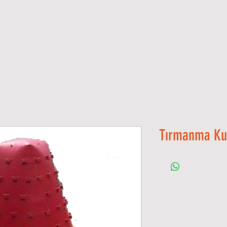
ME
GALLERY
S H O P
CATALOGS
ANKA
CONTAC
Tırmanma Ku