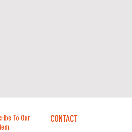
cribe To Our
CONTACT
stem