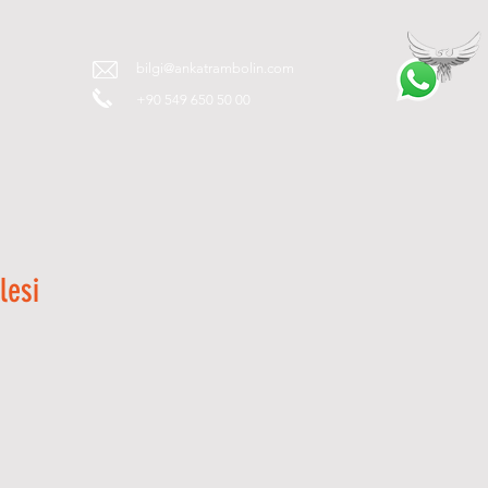
T
bilgi@ankatrambolin.com
+90 549 650 50 00
lesi