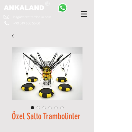
ANKALAND
bilgi@ankatrambolin.com
+90 549 650 50 00
Özel Salto Trambolinler