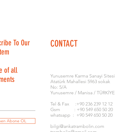
cribe To Our
CONTACT
stem
 of all
​Yunusemre Karma Sanayi Sitesi
ments
Atatürk Mahallesi 5963 sokak
No: 5/A
Yunusemre / Manisa / TÜRKİYE
Tel & Fax :+90 236 239 12 12
Gsm : +90 549 650 50 20
whatsapp : +90 549 650 50 20
en Abone OL
bilgi@ankatrambolin.com
trambolin@gmail.com