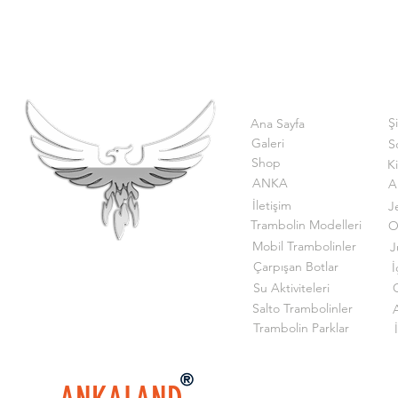
Ş
Ana Sayfa
Galeri
S
Shop
K
ANKA
A
İletişim
J
Trambolin Modelleri
O
Mobil Trambolinler
J
Çarpışan Botlar
İ
Su Aktiviteleri
G
Salto Trambolinler
Trambolin Parklar