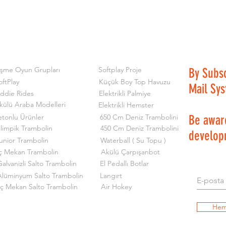
işme Oyun Grupları
Softplay Proje
By Subs
oftPlay
Küçük Boy Top Havuzu
Mail Sy
iddie Rides
Elektrikli Palmiye
külü Araba Modelleri
Elektrikli Hemster
etonlu Ürünler
650 Cm Deniz Trambolini
Be aware
limpik Trambolin
450 Cm Deniz Trambolini
develop
unior Trambolin
Waterball ( Su Topu )
ç Mekan Trambolin
Akülü Çarpışanbot
alvanizli Salto Trambolin
El Pedallı Botlar
Alüminyum Salto Trambolin
Langırt
İç Mekan Salto Trambolin
Air Hokey
Hem