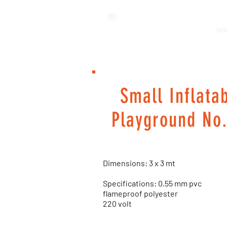
ANKALAND
HO
Small
Inflata
Playground
No
Dimensions: 3 x 3 mt
Specifications: 0.55 mm pvc
flameproof polyester
220 volt