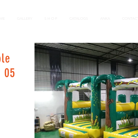
ME
GALLERY
S H O P
CATALOGS
ANKA
CONTAC
ble
. 05