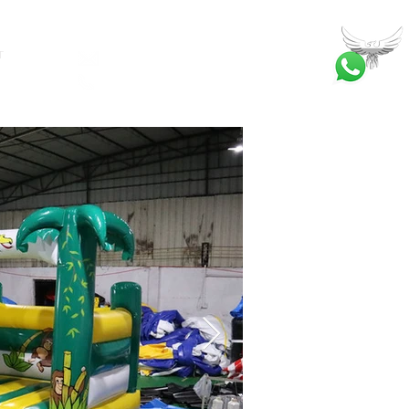
T
bilgi@ankatrambolin.com
+90 549 650 50 00