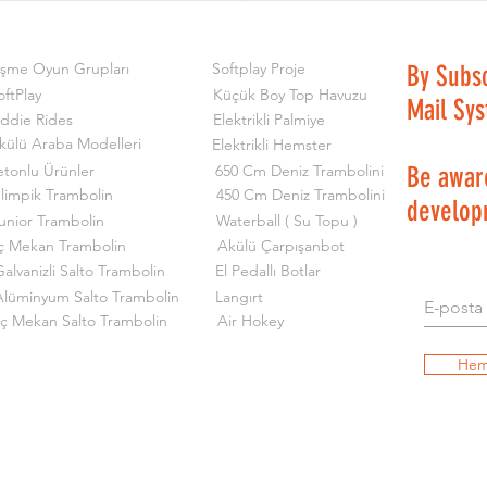
işme Oyun Grupları
Softplay Proje
By Subs
oftPlay
Küçük Boy Top Havuzu
Mail Sy
iddie Rides
Elektrikli Palmiye
külü Araba Modelleri
Elektrikli Hemster
etonlu Ürünler
650 Cm Deniz Trambolini
Be aware
limpik Trambolin
450 Cm Deniz Trambolini
develop
unior Trambolin
Waterball ( Su Topu )
ç Mekan Trambolin
Akülü Çarpışanbot
alvanizli Salto Trambolin
El Pedallı Botlar
Alüminyum Salto Trambolin
Langırt
İç Mekan Salto Trambolin
Air Hokey
Hem