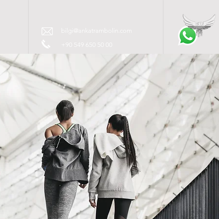
T
bilgi@ankatrambolin.com
+90 549 650 50 00