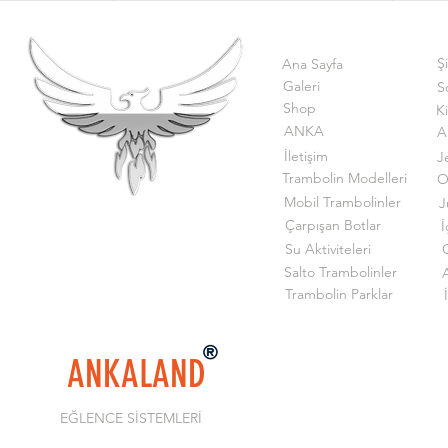
Ş
Ana Sayfa
Galeri
S
Shop
K
ANKA
A
İletişim
J
Trambolin Modelleri
O
Mobil Trambolinler
J
Çarpışan Botlar
İ
Su Aktiviteleri
G
Salto Trambolinler
Trambolin Parklar
ANKALAND
EĞLENCE SİSTEMLERİ