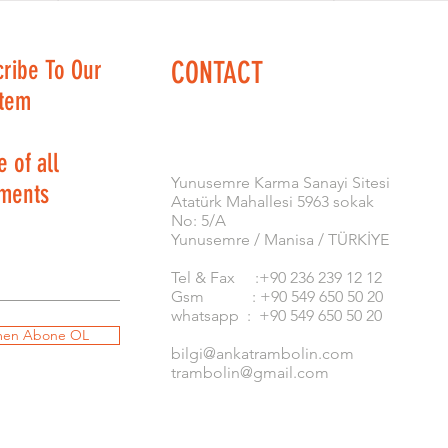
cribe To Our
CONTACT
stem
 of all
​Yunusemre Karma Sanayi Sitesi
ments
Atatürk Mahallesi 5963 sokak
No: 5/A
Yunusemre / Manisa / TÜRKİYE
Tel & Fax :+90 236 239 12 12
Gsm : +90 549 650 50 20
whatsapp : +90 549 650 50 20
en Abone OL
bilgi@ankatrambolin.com
trambolin@gmail.com