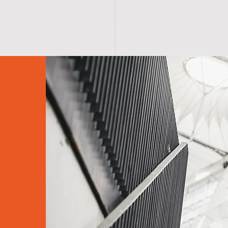
ME
GALLERY
S H O P
CATALOGS
ANKA
CONTAC