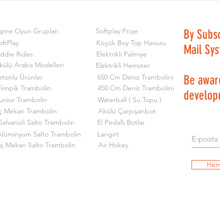
işme Oyun Grupları
Softplay Proje
By Subs
oftPlay
Küçük Boy Top Havuzu
Mail Sy
iddie Rides
Elektrikli Palmiye
külü Araba Modelleri
Elektrikli Hemster
etonlu Ürünler
650 Cm Deniz Trambolini
Be aware
limpik Trambolin
450 Cm Deniz Trambolini
develop
unior Trambolin
Waterball ( Su Topu )
ç Mekan Trambolin
Akülü Çarpışanbot
alvanizli Salto Trambolin
El Pedallı Botlar
Alüminyum Salto Trambolin
Langırt
İç Mekan Salto Trambolin
Air Hokey
Hem