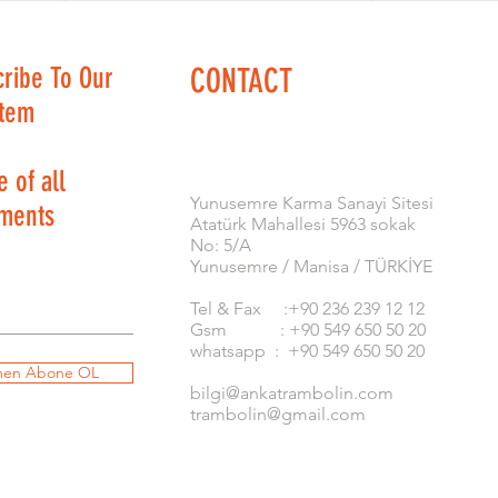
cribe To Our
CONTACT
stem
 of all
​Yunusemre Karma Sanayi Sitesi
ments
Atatürk Mahallesi 5963 sokak
No: 5/A
Yunusemre / Manisa / TÜRKİYE
Tel & Fax :+90 236 239 12 12
Gsm : +90 549 650 50 20
whatsapp : +90 549 650 50 20
en Abone OL
bilgi@ankatrambolin.com
trambolin@gmail.com