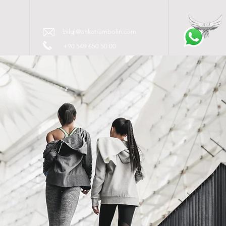
T
bilgi@ankatrambolin.com
+90 549 650 50 00