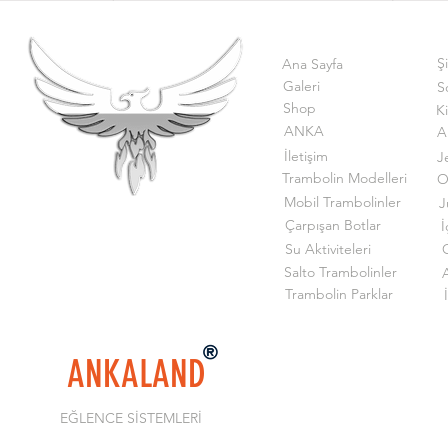
Ş
Ana Sayfa
Galeri
S
Shop
K
ANKA
A
İletişim
J
Trambolin Modelleri
O
Mobil Trambolinler
J
Çarpışan Botlar
İ
Su Aktiviteleri
G
Salto Trambolinler
Trambolin Parklar
ANKALAND
EĞLENCE SİSTEMLERİ