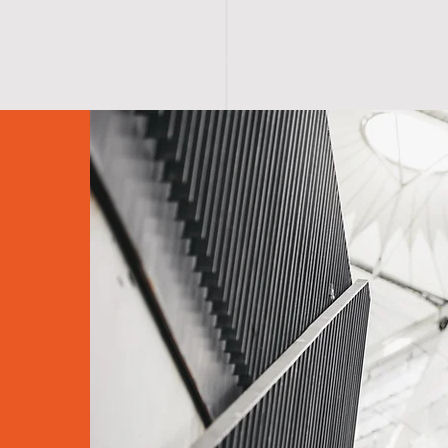
ME
GALLERY
S H O P
CATALOGS
ANKA
CONTAC